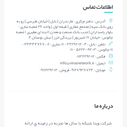
اطلاعات تماس
آدرس : دفتر مرکزی : مازندران | بابل | خیابان طبرسی | رو به
روی بانک سپه | مجتمع غفاری | طبقه اول | واحد 26 شعبه ساری :
بلوار پاسداران | جنب بانک صنعت و معدن (ابتدای مطهری ) شعبه
چالوس : خیابان 17 شهریور | بریدگی خزر | نبش بوستان 4
تلفن : بابل : 4- 32292012 - 011,ساری : 8- 33344767 -
011,چالوس : 3-0092 5222 - 011
فکس : 01132292012
ايميل : info@vinanetwork.ir
موبايل : 09128938724, فروش : 09112292012
درباره ما
شرکت وينا شبکه با سال ها تجربه در زمينه ي ارائه