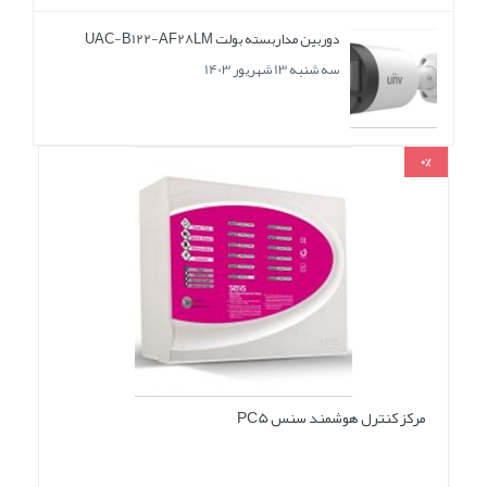
دوربین مداربسته بولت UAC-B122-AF28LM
سه شنبه 13 شهریور 1403
0%
مرکز کنترل هوشمند سنس PC5