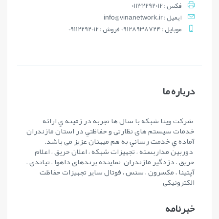
فکس : 01132292012
ايميل : info@vinanetwork.ir
موبايل : 09128938724, فروش : 09112292012
درباره ما
شرکت وينا شبکه با سال ها تجربه در زمينه ي ارائه
خدمات سیستم های نظارتی و حفاظتي در استان مازندران
آماده ي خدمت رساني به هم ميهنان عزيز می باشد.
دوربین مداربسته ، تجهیزات شبکه ، اعلان حریق ، اعلام
حریق ، دزدگیر مازندران نماینده برندهای داهوا ، تیاندی ،
آپتینا ، مکسرون ، سنس ، فوتال سایر تجهیزات حفاظت
الکترونیکی
خبرنامه