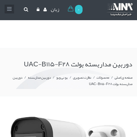
0
زبان
دوربین مداربسته بولت UAC-B115-F28
/
/
/
/
/
صفحه ی اصلی
محصولات
نظارت تصویری
یو نی ویو
دوربین مداربسته
دوربین
مداربسته بولت UAC-B115-F28