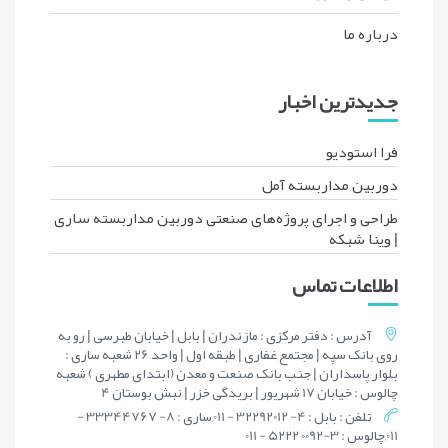
درباره ما
جدیدترین اخبار
فرا استودیو
دوربین مداربسته آمل
طراحی و اجرای پروژه‌های صنعتی دوربین مداربسته ساری
| وینا شبکه
اطلاعات تماس
آدرس : دفتر مرکزی : مازندران | بابل | خیابان طبرسی | رو به
روی بانک سپه | مجتمع غفاری | طبقه اول | واحد 26 شعبه ساری :
بلوار پاسداران | جنب بانک صنعت و معدن (ابتدای مطهری ) شعبه
چالوس : خیابان 17 شهریور | بریدگی خزر | نبش بوستان 4
تلفن : بابل : 4- 32292012 - 011,ساری : 8- 33344767 -
011,چالوس : 3-0092 5222 - 011