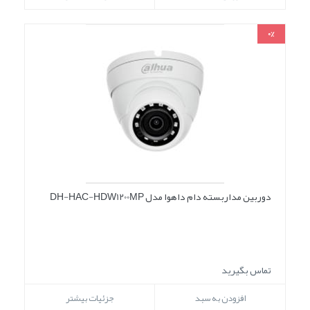
0%
دوربین مداربسته دام داهوا مدل DH-HAC-HDW1200MP
تماس بگیرید
افزودن به سبد
جزئیات بیشتر