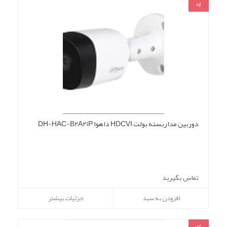
0%
دوربین مداربسته بولت HDCVI داهوا DH-HAC-B2A21P
تماس بگیرید
افزودن به سبد
جزئیات بیشتر
0%