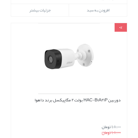
افزودن به سبد
جزئیات بیشتر
0%
دوربین HAC-B1A21P بولت 2 مگاپیکسل برند داهوا
1,010,000 تومان
1,010,000 تومان