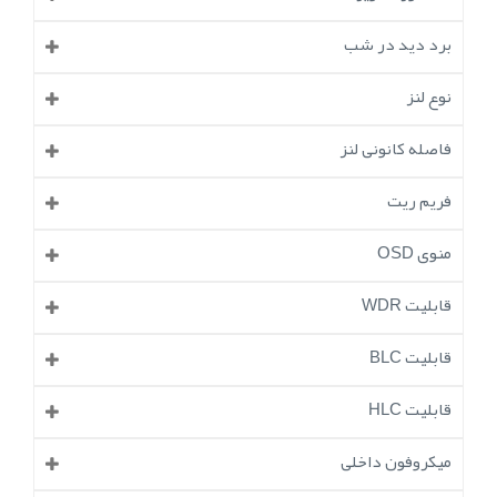
برد دید در شب
نوع لنز
فاصله کانونی لنز
فریم ریت
منوی OSD
قابلیت WDR
قابلیت BLC
قابلیت HLC
میکروفون داخلی