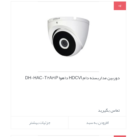
0%
دوربین مداربسته دام HDCVI داهوا DH-HAC-T2A21P
تماس بگیرید
افزودن به سبد
جزئیات بیشتر