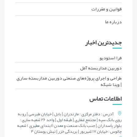
قوانين و مقررات
درباره ما
جدیدترین اخبار
فرا استودیو
دوربین مداربسته آمل
طراحی و اجرای پروژه‌های صنعتی دوربین مداربسته ساری
| وینا شبکه
اطلاعات تماس
آدرس : دفتر مرکزی : مازندران | بابل | خیابان طبرسی | رو به
روی بانک سپه | مجتمع غفاری | طبقه اول | واحد 26 شعبه ساری :
بلوار پاسداران | جنب بانک صنعت و معدن (ابتدای مطهری ) شعبه
چالوس : خیابان 17 شهریور | بریدگی خزر | نبش بوستان 4