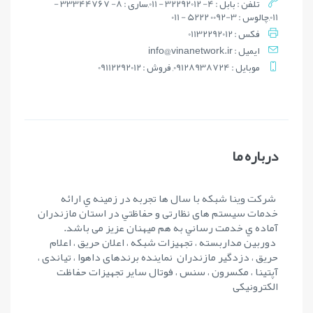
تلفن : بابل : 4- 32292012 - 011,ساری : 8- 33344767 -
011,چالوس : 3-0092 5222 - 011
فکس : 01132292012
ايميل : info@vinanetwork.ir
موبايل : 09128938724, فروش : 09112292012
درباره ما
شرکت وينا شبکه با سال ها تجربه در زمينه ي ارائه
خدمات سیستم های نظارتی و حفاظتي در استان مازندران
آماده ي خدمت رساني به هم ميهنان عزيز می باشد.
دوربین مداربسته ، تجهیزات شبکه ، اعلان حریق ، اعلام
حریق ، دزدگیر مازندران نماینده برندهای داهوا ، تیاندی ،
آپتینا ، مکسرون ، سنس ، فوتال سایر تجهیزات حفاظت
الکترونیکی