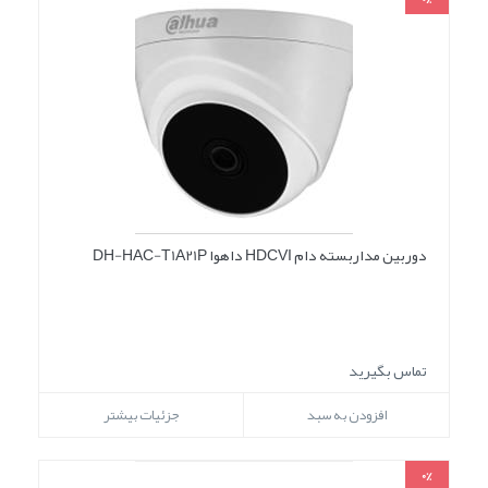
دوربین مداربسته دام HDCVI داهوا DH-HAC-T1A21P
تماس بگیرید
افزودن به سبد
جزئیات بیشتر
0%