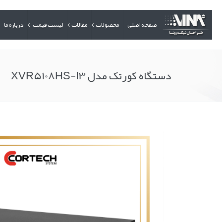
صفحه اصلي
محصولات
مقالات
لیست قیمت
درباره ما
دستگاه کورتک مدل XVR5108HS-I3