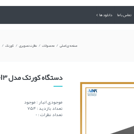
تماس با ما
دانلود ها
/
/
/
/
صفحه ی اصلی
محصولات
نظارت تصویری
کورتک
دستگاه کورتک مدل XVR5108HS-I3
موجودی انبار :
موجود
تعداد بازدید : 754
تعداد نظرات : 0