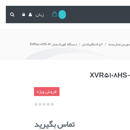
0
زبان
/
/
دوربین مداربسته
4 و 5 مگاپیکسل
دستگاه کورتک مدل XVR5108HS-I3
فروش ویژه
تماس بگیرید