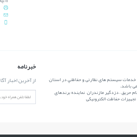
011,چالوس : 3-0092 5222 - 011
خبرنامه
ه خدمات سیستم های نظارتی و حفاظتي در استان
از آخرین اخبار آگا
می باشد.
ام حریق ، دزدگیر مازندران نماینده برندهای
ر تجهیزات حفاظت الکترونیکی