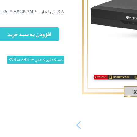
8 کانال 1 هار || 4IP CAM 2MP || SUPORTS 5MP || PALY BACK 2MP
افزودن به سبد خرید
دستگاه کورتک مدل XVR5108HS-I3