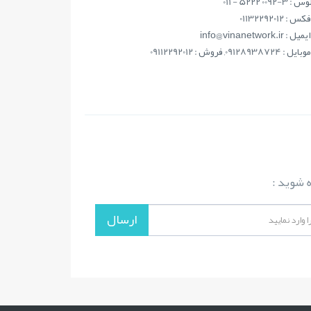
فکس : 01132292012
ايميل : info@vinanetwork.ir
موبايل : 09128938724, فروش : 09112292012
ه شوید :
ارسال