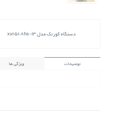
دستگاه کورتک مدل xvr5108hs-i3
توضیحات
ویژگی ها