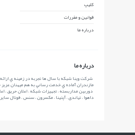
کليپ
قوانين و مقررات
درباره ما
درباره ما
شرکت وينا شبکه با سال ها تجربه در زمينه ي ارائ
مازندران آماده ي خدمت رساني به هم ميهنان عزيز 
دوربین مداربسته ، تجهیزات شبکه ، اعلان حریق ، اعل
داهوا ، تیاندی ، آپتینا ، مکسرون ، سنس ، فوتال سای