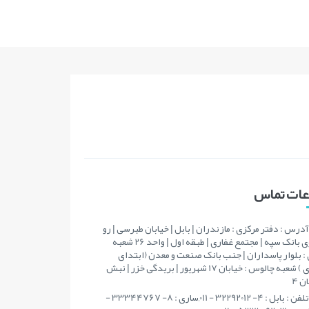
اعات تماس
آدرس : دفتر مرکزی : مازندران | بابل | خیابان طبرسی | رو
به روی بانک سپه | مجتمع غفاری | طبقه اول | واحد 26 شعبه
: بلوار پاسداران | جنب بانک صنعت و معدن (ابتدای
مطهری ) شعبه چالوس : خیابان 17 شهریور | بریدگی خزر | نبش
ن 4
تلفن : بابل : 4- 32292012 - 011,ساری : 8- 33344767 -