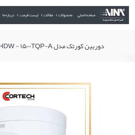
صفحه اصلي
محصولات
مقالات
لیست قیمت
درباره ما
دوربین کورتک مدل HDW - 1500TQP-A