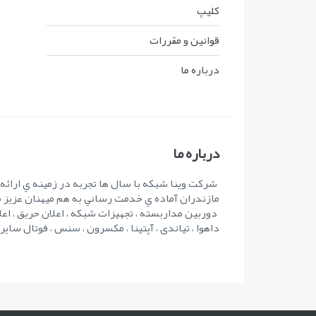
کليپ
قوانين و مقررات
درباره ما
درباره ما
شرکت وينا شبکه با سال ها تجربه در زمينه ي ارائ
مازندران آماده ي خدمت رساني به هم ميهنان عزيز 
دوربین مداربسته ، تجهیزات شبکه ، اعلان حریق ، اعل
داهوا ، تیاندی ، آپتینا ، مکسرون ، سنس ، فوتال سای