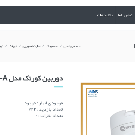
تماس با ما
دانلود ها
/
/
/
/
صفحه ی اصلی
محصولات
نظارت تصویری
کورتک
دور
دوربین کورتک مدل HDW - 1500TQP-A
موجودی انبار :
موجود
تعداد بازدید : 742
تعداد نظرات : 0