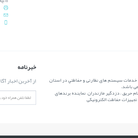
011,چالوس : 3-0092 5222 - 011
خبرنامه
ه خدمات سیستم های نظارتی و حفاظتي در استان
از آخرین اخبار آگا
می باشد.
ام حریق ، دزدگیر مازندران نماینده برندهای
ر تجهیزات حفاظت الکترونیکی