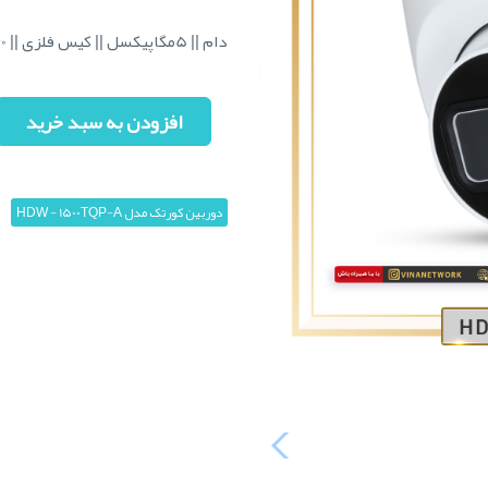
دام || 5مگاپیکسل || کیس فلزی || 40 متر دید در شب
افزودن به سبد خرید
دوربین کورتک مدل HDW - 1500TQP-A