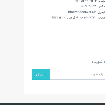
فکس : 01132292012
ايميل : info@vinanetwork.ir
موبايل : 09128938724, فروش : 09112292012
ه شوید :
ارسال