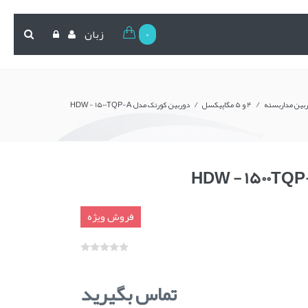
0
زبان
/
/
بین مداربسته
4 و 5 مگاپیکسل
دوربین کورتک مدل HDW - 1500TQP-A
فروش ویژه
تماس بگیرید