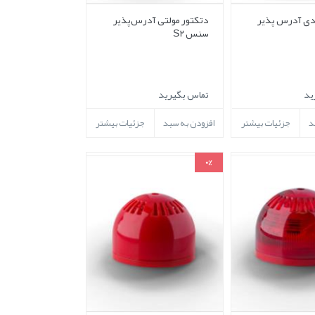
دی آدرس پذیر
دتکتور مولتی آدرس‌پذیر
سنس S2
ید
تماس بگیرید
د
جزئیات بیشتر
افزودن به سبد
جزئیات بیشتر
0%