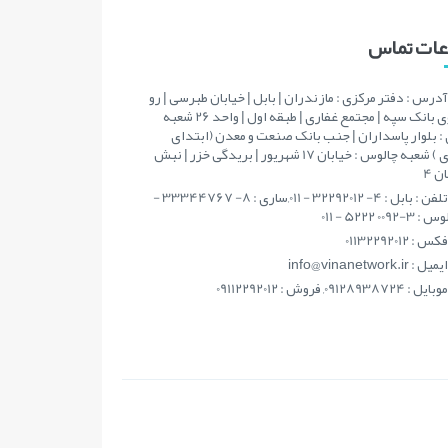
اعات تماس
آدرس : دفتر مرکزی : مازندران | بابل | خیابان طبرسی | رو
به روی بانک سپه | مجتمع غفاری | طبقه اول | واحد 26 شعبه
: بلوار پاسداران | جنب بانک صنعت و معدن (ابتدای
مطهری ) شعبه چالوس : خیابان 17 شهریور | بریدگی خزر | نبش
ن 4
تلفن : بابل : 4- 32292012 - 011,ساری : 8- 33344767 -
فکس : 01132292012
ايميل : info@vinanetwork.ir
موبايل : 09128938724, فروش : 09112292012