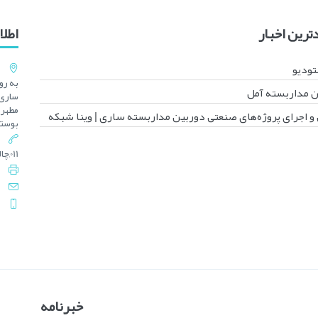
رین اخبار
اطل
تودیو
 مداربسته آمل
ساری 
و اجرای پروژه‌های صنعتی دوربین مداربسته ساری | وینا شبکه
بوستا
011,چالوس : 3-0092 5222 - 011
خبرنامه