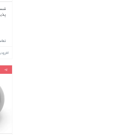
شست
پذیر سن
تماس
افزود
0%