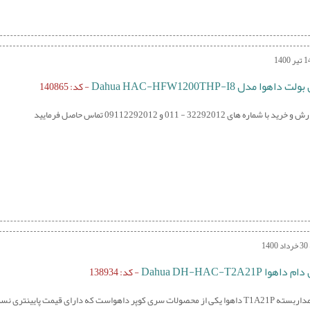
اهوا مدل Dahua HAC-HFW1200THP-I8
- کد: 140865
 شماره های 32292012 - 011 و 09112292012 تماس حاصل فرمایید
1
وا Dahua DH-HAC-T2A21P
- کد: 138934
است که دارای قیمت پایینتری نسبت به سایر مدل های دام 2MP داهوا می باشد.