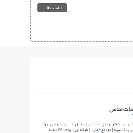
ادامه مطلب
اعات تماس
آدرس : دفتر مرکزی : مازندران | بابل | خیابان طبرسی | رو
به روی بانک سپه | مجتمع غفاری | طبقه اول | واحد 26 شعبه