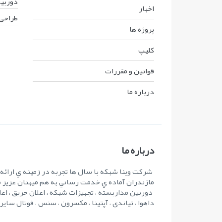
دوربین
اخبار
طراحی 
پروژه ها
کليپ
قوانين و مقررات
درباره ما
درباره ما
شرکت وينا شبکه با سال ها تجربه در زمينه ي ارائ
مازندران آماده ي خدمت رساني به هم ميهنان عزيز 
دوربین مداربسته ، تجهیزات شبکه ، اعلان حریق ، اعل
داهوا ، تیاندی ، آپتینا ، مکسرون ، سنس ، فوتال سای