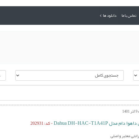
تماس با ما
دانلود ها
14
 دام مدل Dahua DH-HAC-T1A41P
- کد: 202931