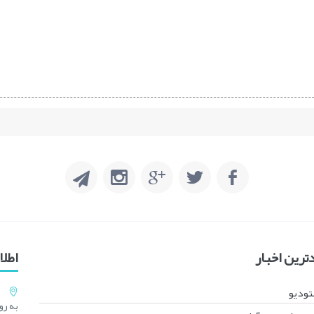
رین اخبار
اطل
تودیو