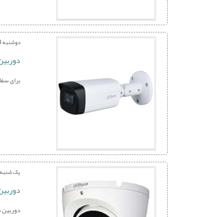
دوشنبه 14 تیر 1400
دوربین بولت د
برای سفارش و خرید با
یک شنبه 30 خرداد 400
دوربین دام داه
دوربین مداربسته T1A21P داهوا یکی از محصولات سری کوپر داهو