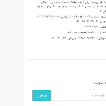
: بلوار پاسداران | جنب بانک صنعت و معدن (ابتدای
مطهری ) شعبه چالوس : خیابان 17 شهریور | بریدگی خزر | نبش
ن 4
تلفن : بابل : 4- 32292012 - 011,ساری : 8- 33344767 -
فکس : 01132292012
ايميل : info@vinanetwork.ir
موبايل : 09128938724, فروش : 09112292012
ه شوید :
ارسال