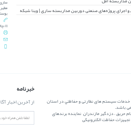
 مداربسته آمل
ساری 
و اجرای پروژه‌های صنعتی دوربین مداربسته ساری | وینا شبکه
بوستا
011,چالوس : 3-0092 5222 - 011
خبرنامه
ه خدمات سیستم های نظارتی و حفاظتي در استان
از آخرین اخبار آگا
می باشد.
ام حریق ، دزدگیر مازندران نماینده برندهای
ر تجهیزات حفاظت الکترونیکی