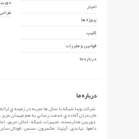
دوربین
اخبار
طراحی 
پروژه ها
کليپ
قوانين و مقررات
درباره ما
درباره ما
شرکت وينا شبکه با سال ها تجربه در زمينه ي ارائ
مازندران آماده ي خدمت رساني به هم ميهنان عزيز 
دوربین مداربسته ، تجهیزات شبکه ، اعلان حریق ، اعل
داهوا ، تیاندی ، آپتینا ، مکسرون ، سنس ، فوتال سای