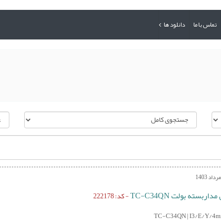
تماس با ما
دانلود ها
اربسته بولت TC-C34QN
- کد: 222178
TC-C34QN | I3/E/Y/4