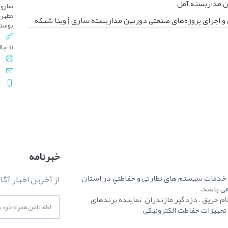
 مداربسته آمل
ساری 
و اجرای پروژه‌های صنعتی دوربین مداربسته ساری | وینا شبکه
بوستا
011,چالوس : 3-0092 5222 - 011
خبرنامه
ه خدمات سیستم های نظارتی و حفاظتي در استان
از آخرین اخبار آگا
می باشد.
ام حریق ، دزدگیر مازندران نماینده برندهای
ر تجهیزات حفاظت الکترونیکی