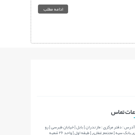
ادامه مطلب
اعات تماس
آدرس : دفتر مرکزی : مازندران | بابل | خیابان طبرسی | رو
به روی بانک سپه | مجتمع غفاری | طبقه اول | واحد 26 شعبه