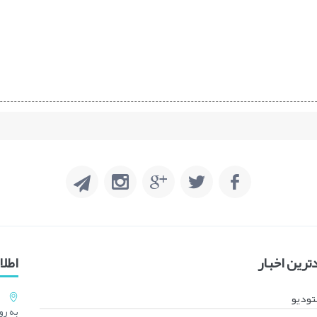
رین اخبار
اطل
تودیو