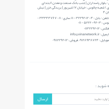
: بلوار پاسداران | جنب بانک صنعت و معدن (ابتدای
مطهری ) شعبه چالوس : خیابان 17 شهریور | بریدگی خزر | نبش
ن 4
تلفن : بابل : 4- 32292012 - 011,ساری : 8- 33344767 -
فکس : 01132292012
ايميل : info@vinanetwork.ir
موبايل : 09128938724, فروش : 09112292012
ه شوید :
ارسال