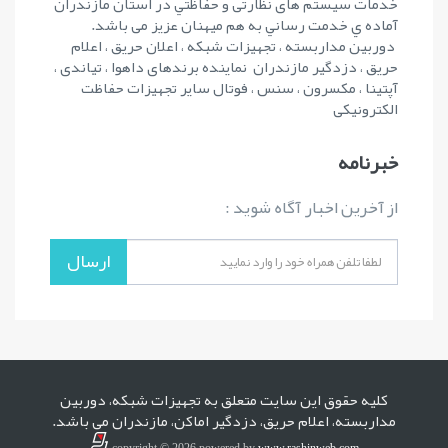
خدمات سیستم های نظارتی و حفاظتي در استان مازندران
آماده ي خدمت رساني به هم ميهنان عزيز می باشد.
دوربین مداربسته ، تجهیزات شبکه ، اعلان حریق ، اعلام
حریق ، دزدگیر مازندران نماینده برندهای داهوا ، تیاندی ،
آپتینا ، مکسرون ، سنس ، فوتال سایر تجهیزات حفاظت
الکترونیکی
خبرنامه
از آخرین اخبار آگاه شوید :
ارسال
کلیه حقوق این سایت متعلق به تجهيزات شبکه، دوربين
مداربسته، اعلام حريق، دزدگیر اماکن، مازندران می باشد.
copyright © 2026 powered by
www.rashinweb.com