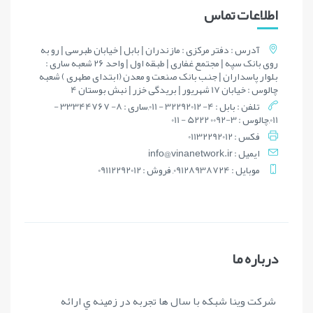
اطلاعات تماس
آدرس : دفتر مرکزی : مازندران | بابل | خیابان طبرسی | رو به
روی بانک سپه | مجتمع غفاری | طبقه اول | واحد 26 شعبه ساری :
بلوار پاسداران | جنب بانک صنعت و معدن (ابتدای مطهری ) شعبه
چالوس : خیابان 17 شهریور | بریدگی خزر | نبش بوستان 4
تلفن : بابل : 4- 32292012 - 011,ساری : 8- 33344767 -
011,چالوس : 3-0092 5222 - 011
فکس : 01132292012
ايميل : info@vinanetwork.ir
موبايل : 09128938724, فروش : 09112292012
درباره ما
شرکت وينا شبکه با سال ها تجربه در زمينه ي ارائه